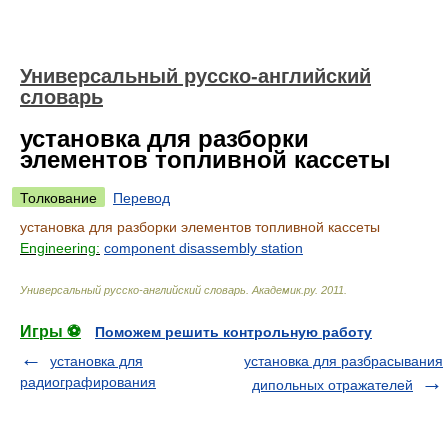
Универсальный русско-английский
словарь
установка для разборки
элементов топливной кассеты
Толкование
Перевод
установка для разборки элементов топливной кассеты
Engineering:
component disassembly station
Универсальный русско-английский словарь
.
Академик.ру
.
2011
.
Игры ⚽
Поможем решить контрольную работу
установка для
установка для разбрасывания
радиографирования
дипольных отражателей